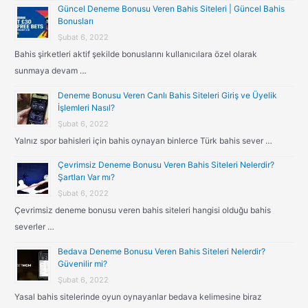
Güncel Deneme Bonusu Veren Bahis Siteleri | Güncel Bahis
Bonusları
Şubat 6, 2022
Bahis şirketleri aktif şekilde bonuslarını kullanıcılara özel olarak
sunmaya devam …
Deneme Bonusu Veren Canlı Bahis Siteleri Giriş ve Üyelik
İşlemleri Nasıl?
Şubat 6, 2022
Yalnız spor bahisleri için bahis oynayan binlerce Türk bahis sever …
Çevrimsiz Deneme Bonusu Veren Bahis Siteleri Nelerdir?
Şartları Var mı?
Şubat 6, 2022
Çevrimsiz deneme bonusu veren bahis siteleri hangisi olduğu bahis
severler …
Bedava Deneme Bonusu Veren Bahis Siteleri Nelerdir?
Güvenilir mi?
Şubat 6, 2022
Yasal bahis sitelerinde oyun oynayanlar bedava kelimesine biraz