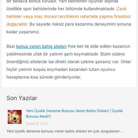
bir bedava bonus türüdür. Yani belirlenen oyunlar dışında
özellikle spor bahislerinde her bölümde kullanılmaktadır.
Canlı
bahisler veya maç öncesi tercihlerini rahatlıkla yapma fırsatınız
doğacaktır.
Bu sayede risksiz para kazanma deneyimini sonuna
kadar yaşarsınız.
Bazı
bonus veren bahis siteleri
free bet
ile elde edilen kazancın
çekilmesinde ufak bir yatırım şartı koymaktadır. Bizim sizlere
önerdiğimiz sitelerde ise direkt olarak çekme şansınız var. Onlar
hiçbir yatırım koşulu koymadan kazanılan tutarı oyuncu
hesaplarına kısa sürede gönderiyorlar.
Son Yazılar
Yeni Üyelik Deneme Bonusu Veren Bahis Siteleri | Üyelik
Bonusu Nedir?
Şubat 6, 2022
Yeni üyelik deneme bonusu veren bahis siteleri en çok sorgulanan …