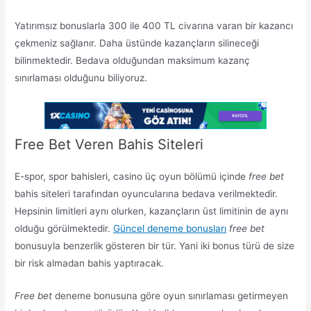
Yatırımsız bonuslarla 300 ile 400 TL civarına varan bir kazancı
çekmeniz sağlanır. Daha üstünde kazançların silineceği
bilinmektedir. Bedava olduğundan maksimum kazanç
sınırlaması olduğunu biliyoruz.
Free Bet Veren Bahis Siteleri
E-spor, spor bahisleri, casino üç oyun bölümü içinde
free bet
bahis siteleri tarafından oyuncularına bedava verilmektedir.
Hepsinin limitleri aynı olurken, kazançların üst limitinin de aynı
olduğu görülmektedir.
Güncel deneme bonusları
free bet
bonusuyla benzerlik gösteren bir tür. Yani iki bonus türü de size
bir risk almadan bahis yaptıracak.
Free bet
deneme bonusuna göre oyun sınırlaması getirmeyen