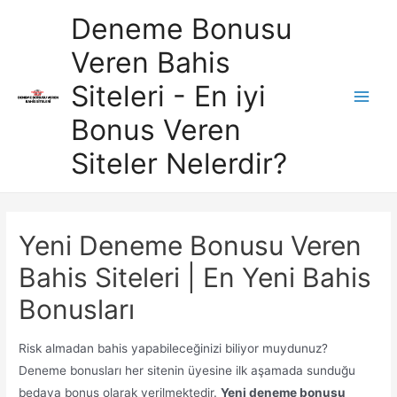
İçeriğe
Deneme Bonusu
atla
Veren Bahis
Siteleri - En iyi
Main
Bonus Veren
Men
Siteler Nelerdir?
Yeni Deneme Bonusu Veren
Bahis Siteleri | En Yeni Bahis
Bonusları
Risk almadan bahis yapabileceğinizi biliyor muydunuz?
Deneme bonusları her sitenin üyesine ilk aşamada sunduğu
bedava bonus olarak verilmektedir.
Yeni deneme bonusu