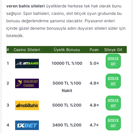
veren bahis siteleri
üyeliklerde herkese tek hak olarak bunu
sağlıyor. Spor bahisleri, casino, slot birçok oyun grubunda bu
bonusu değerlendirme şansınız olacaktır. Piyasanın enleri
içinde güzel deneme bonusuyla adını duyuran siteleri sizler için
listeledik.
#
Casino Siteleri
Üyelik Bonusu
Puan
Siteye Git
SİTEYE
1
10000 TL %100
5.0⭐
GİT
SİTEYE
2
5000 TL %100
4.9⭐
GİT
Nakit
SİTEYE
3
5000 TL %200
4.8⭐
GİT
SİTEYE
4
3400 TL %200
4.7⭐
GİT