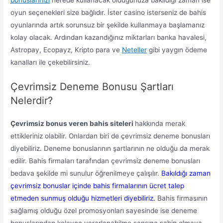
oyun seçenekleri size bağlıdır. İster casino isterseniz de bahis
oyunlarında artık sorunsuz bir şekilde kullanmaya başlamanız
kolay olacak. Ardından kazandığınız miktarları banka havalesi,
Astropay, Ecopayz, Kripto para ve
Neteller
gibi yaygın ödeme
kanalları ile çekebilirsiniz.
Çevrimsiz Deneme Bonusu Şartları
Nelerdir?
Çevrimsiz bonus veren bahis siteleri
hakkında merak
ettikleriniz olabilir. Onlardan biri de çevrimsiz deneme bonusları
diyebiliriz. Deneme bonuslarının şartlarının ne olduğu da merak
edilir. Bahis firmaları tarafından çevrimsiz deneme bonusları
bedava şekilde mi sunulur öğrenilmeye çalışılır.
Bakıldığı zaman
çevrimsiz bonuslar içinde bahis firmalarının ücret talep
etmeden sunmuş olduğu hizmetleri diyebiliriz.
Bahis firmasının
sağlamış olduğu özel promosyonları sayesinde ise deneme
bonuslarından kolayca yararlanabilme şansına sahip olmaya