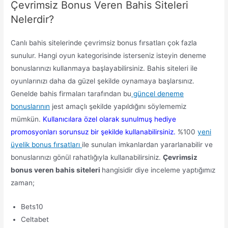
Çevrimsiz Bonus Veren Bahis Siteleri
Nelerdir?
Canlı bahis sitelerinde çevrimsiz bonus fırsatları çok fazla
sunulur. Hangi oyun kategorisinde isterseniz isteyin deneme
bonuslarınızı kullanmaya başlayabilirsiniz. Bahis siteleri ile
oyunlarınızı daha da güzel şekilde oynamaya başlarsınız.
Genelde bahis firmaları tarafından bu
güncel deneme
bonuslarının
jest amaçlı şekilde yapıldığını söylememiz
mümkün.
Kullanıcılara özel olarak sunulmuş hediye
promosyonları sorunsuz bir şekilde kullanabilirsiniz.
%100
yeni
üyelik bonus fırsatları
ile sunulan imkanlardan yararlanabilir ve
bonuslarınızı gönül rahatlığıyla kullanabilirsiniz.
Çevrimsiz
bonus veren bahis siteleri
hangisidir diye inceleme yaptığımız
zaman;
Bets10
Celtabet