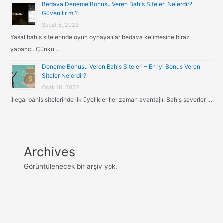
Bedava Deneme Bonusu Veren Bahis Siteleri Nelerdir?
Güvenilir mi?
Şubat 6, 2022
Yasal bahis sitelerinde oyun oynayanlar bedava kelimesine biraz
yabancı. Çünkü …
Deneme Bonusu Veren Bahis Siteleri – En iyi Bonus Veren
Siteler Nelerdir?
Ocak 18, 2022
İllegal bahis sitelerinde ilk üyelikler her zaman avantajlı. Bahis severler …
Archives
Görüntülenecek bir arşiv yok.