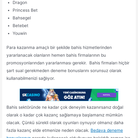
Dragon
Princess Bet
Bahsegel
Betebet
Youwin
Para kazanma amaçlı bir şekilde bahis hizmetlerinden
yararlanacak olanların hemen bahis firmalarının bu
promosyonlarından yararlanması gerekir. Bahis firmaları hiçbir
şart sual gerekmeden deneme bonuslarını sorunsuz olarak
kullanabilmenizi sağlıyor.
Bahis sektöründe ne kadar çok deneyim kazanırsanız doğal
olarak o kadar çok kazanç sağlamaya başlamanız mümkün
olacak. Çünkü sürekli olarak oyunları oynuyor olmanız daha
fazla kazanç elde etmenize neden olacak.
Bedava deneme
bonuslarınızı
nerede kullanacak olduğunuza bakıldığı zaman ise