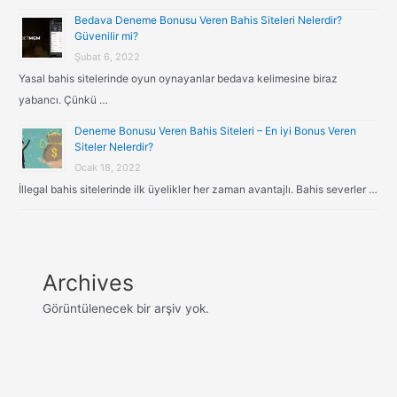
Bedava Deneme Bonusu Veren Bahis Siteleri Nelerdir?
Güvenilir mi?
Şubat 6, 2022
Yasal bahis sitelerinde oyun oynayanlar bedava kelimesine biraz
yabancı. Çünkü …
Deneme Bonusu Veren Bahis Siteleri – En iyi Bonus Veren
Siteler Nelerdir?
Ocak 18, 2022
İllegal bahis sitelerinde ilk üyelikler her zaman avantajlı. Bahis severler …
Archives
Görüntülenecek bir arşiv yok.