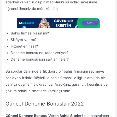
ederken güvenilir olup olmadıklarını şu yollar sayesinde
öğrenebilmeniz de mümkündür;
Bahis firması yasal mı?
Şikâyet var mı?
Hizmetleri nasıl?
Deneme bonusu ne kadar veriyor?
Deneme bonusu için şartları neler?
Bu sorular dahilinde artık doğru bir bahis firmasını seçmeye
başlayabilirsiniz. Böylelikle bahis firması ile ilgili olarak da bir
yanlışa düşmemiş olursunuz. Aradığınız garantili, kesintisiz ve
çözüm odaklı hizmetlerle karşılaşırsınız.
Güncel Deneme Bonusları 2022
Güncel Deneme Bonusu Veren Bahis Siteleri
kampanyalarını